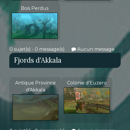
Bois Perdus
0 sujet(s) - 0 message(s)
Aucun message
Fjords d'Akkala
Antique Province
Colonie d'Euzero
d'Akkala