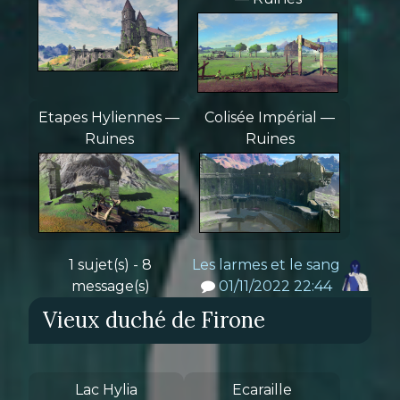
Etapes Hyliennes —
Colisée Impérial —
Ruines
Ruines
1 sujet(s) - 8
Les larmes et le sang
message(s)
01/11/2022 22:44
Vieux duché de Firone
Lac Hylia
Ecaraille