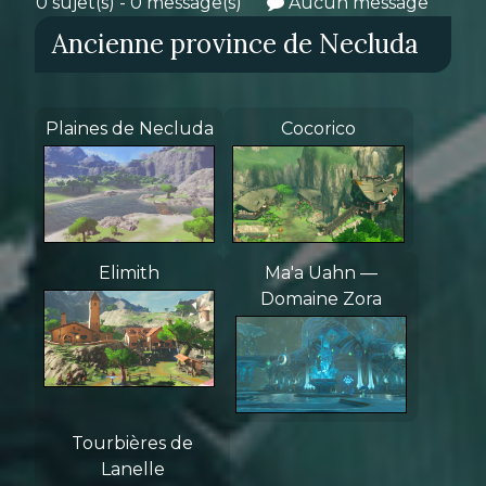
0 sujet(s) - 0 message(s)
Aucun message
Ancienne province de Necluda
Plaines de Necluda
Cocorico
Elimith
Ma'a Uahn —
Domaine Zora
Tourbières de
Lanelle