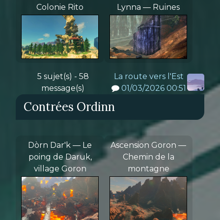
Colonie Rito
Lynna — Ruines
5 sujet(s) - 58
La route vers l'Est
message(s)
01/03/2026 00:51
Contrées Ordinn
Dòrn Dar'k — Le
Ascension Goron —
poing de Daruk,
Chemin de la
village Goron
montagne