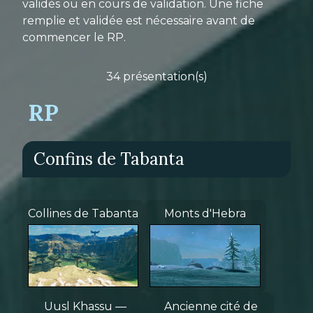
validés ou en cours de validation. Une fiche
remplie et validée est nécessaire avant de
commencer le RP.
34 présentation(s)
RP
Confins de Tabanta
Collines de Tabanta
Monts d'Hebra
Uusl Khassu —
Ancienne cité de