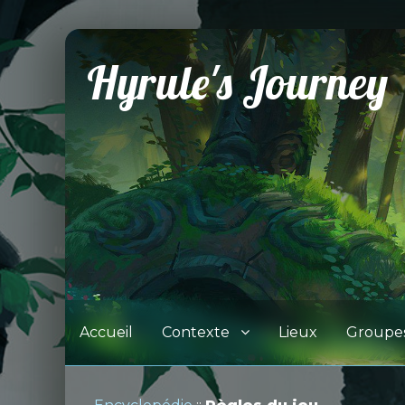
Hyrule's Journey
Accueil
Contexte
Lieux
Groupe