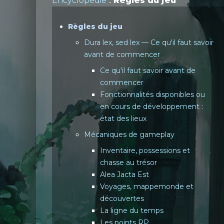
Encyclopédie
::
Règles du jeu
Règles du jeu
Dura lex, sed lex — Ce qu'il faut savoir
avant de commencer
Ce qu'il faut savoir avant de
commencer
Fonctionnalités disponibles ou
en cours de développement :
état des lieux
Mécaniques de gameplay
Inventaire, possessions et
chasse au trésor
Alea Jacta Est
Voyages, mappemonde et
découvertes
La ligne du temps
Les points RP