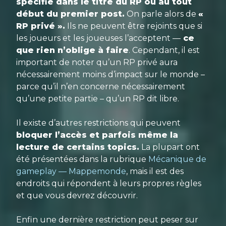
spécifié dans le titre du RP ou au tout
début du premier post.
On parle alors de
«
RP privé ».
Ils ne peuvent être rejoints que si
les joueurs et les joueuses l’acceptent —
ce
que rien n’oblige à faire
. Cependant, il est
important de noter qu’un RP privé aura
nécessairement moins d’impact sur le monde –
parce qu’il n’en concerne nécessairement
qu’une petite partie – qu’un RP dit libre.
Il existe d’autres restrictions qui peuvent
bloquer l’accès et parfois même la
lecture de certains topics.
La plupart ont
été présentées dans la rubrique
Mécanique de
gameplay — Mappemonde
, mais il est des
endroits qui répondent à leurs propres règles
et que vous devrez découvrir.
Enfin une dernière restriction peut peser sur