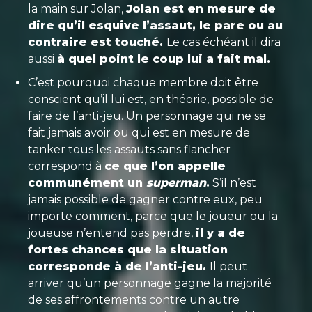
la main sur Jolan,
Jolan est en mesure de
dire qu’il esquive l’assaut, le pare ou au
contraire est touché.
Le cas échéant il dira
aussi
à quel point le coup lui a fait mal.
C’est pourquoi chaque membre doit être
conscient qu’il lui est, en théorie, possible de
faire de l’anti-jeu. Un personnage qui ne se
fait jamais avoir ou qui est en mesure de
tanker tous les assauts sans flancher
correspond à
ce que l’on appelle
communément un
superman
.
S’il n’est
jamais possible de gagner contre eux, peu
importe comment, parce que le joueur ou la
joueuse n’entend pas perdre,
il y a de
fortes chances que la situation
corresponde à de l’anti-jeu.
Il peut
arriver qu’un personnage gagne la majorité
de ses affrontements contre un autre