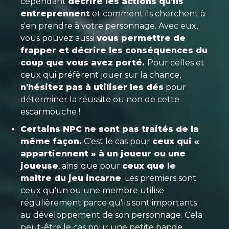
cependant
décrire les actions qu'ils
entreprennent
et comment ils cherchent à
s'en prendre à votre personnage. Avec eux,
vous pouvez aussi
vous permettre de
frapper et décrire les conséquences du
coup que vous avez porté.
Pour celles et
ceux qui préfèrent jouer sur la chance,
n'hésitez pas à utiliser les dés
pour
déterminer la réussite ou non de cette
escarmouche !
Certains NPC ne sont pas traités de la
même façon.
C'est le cas pour
ceux qui «
appartiennent » à un joueur ou une
joueuse
, ainsi que pour
ceux que le
maître du jeu incarne
. Les premiers sont
ceux qu'un ou une membre utilise
régulièrement parce qu'ils sont importants
au développement de son personnage. Cela
peut-être le cas pour une petite bande