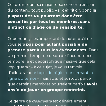
Ce forum, dans sa majorité, se concentrera sur
du contenu tout public. Par définition, donc
la
plupart des RP pourront donc être
consultés par tous les membres, sans
distinction d’âge ou de sensibilité.
Cependant, il est important de noter qu’il ne
vous sera
pas pour autant possible de
prendre part à tous les événements.
Dans
un premier temps en raison de l’incohérence
temporelle et géographique massive que cela
impliquerait – à ce sujet, je vous renvoie
d’ailleurs sur
le topic de règles concernant la
ligne du temps
– mais aussi et surtout parce
que certains membres pourraient parfois
avoir
envie de jouer en groupe restreint.
Ce genre de
desiderata
est généralement