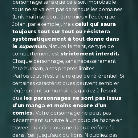
personnage sans que cela soit improbable :
tous ne se valent pas dans tous les domaines
(Link maîtrise peut-être mieux l’épée que
Jolan, par exemple). Mais
celui qui saura
toujours tout sur tout ou résistera
systématiquement à tout donne dans
le
superman
.
Naturellement, ce type de
comportement est
strictement interdit.
Chaque personnage, sans nécessairement
être humain, a ses propres limites.
Parfois tout n’est affaire que de référentiel. Si
certaines caractéristiques peuvent sembler
légèrement surhumaines, gardez à l’esprit
que
les personnages ne sont pas issus
d’un manga et moins encore d’un
comics.
Votre personnage ne peut pas
décemment survivre à un coup de hache en
travers du crâne ou une dague enfoncée
dans l’œil jusqu’aux quillons. N’oubliez pas