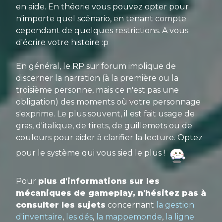
en aide. En théorie vous pouvez opter pour
n'importe quel scénario, en tenant compte
cependant de quelques restrictions. A vous
d'écrire votre histoire :p
En général, le RP sur forum implique de
discerner la narration (à la première ou la
troisième personne, mais ce n'est pas une
obligation) des moments où votre personnage
s'exprime. Le plus souvent, il est fait usage de
gras, d'italique, de tirets, de guillemets ou de
couleurs pour aider à clarifier la lecture. Optez
pour le système qui vous sied le plus !
Pour
plus d'informations sur les
mécaniques de gameplay, n'hésitez pas à
consulter les sujets
concernant
la gestion
d'inventaire
,
les dés
,
la mappemonde
,
la ligne