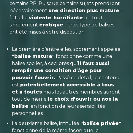
certains RP. Puisque certains sujets prendront
nécessairement
une direction plus mature
–
fut-elle
violente
,
horrifiante
ou tout
simplement
érotique
– trois type de balises
ont été mises à votre disposition.
La première d’entre elles, sobrement appelée
"balise mature"
fonctionne comme une
balise spoiler, à ceci près qu’
il faut aussi
remplir une condition d’âge pour
pouvoir l’ouvrir.
Passé ce détail, le contenu
est
potentiellement accessible à tous
et à toutes
mais les autres membres auront
tout de même
le choix d’ouvrir ou non la
balise
, en fonction de leurs sensibilités
personnelles.
La deuxième balise, intitulée
"balise privée"
fonctionne de la même façon que la