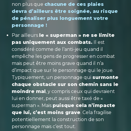
non plus que
chacune de ces plaies
devra d’ailleurs être soignée, au risque
de pénaliser plus longuement votre
personnage !
Par ailleurs
le « superman » ne se limite
pas uniquement aux combats.
Il est
considéré comme de l’anti-jeu quand il
empêche les gens de progresser en combat
mais peut être moins grave quand il n’a
d’impact que sur le personnage qui le joue.
Typiquement, un personnage qui
surmonte
chaque obstacle sur son chemin sans le
moindre mal
, y compris ceux qui devraient
lui en donner, peut aussi être taxé de «
superman ». Mais
puisque cela n’impacte
que lui, c’est moins grave
. Cela fragilise
potentiellement la construction de son
personnage mais c’est tout.