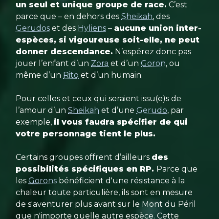
un seul et unique groupe de race.
C’est
parce que – en dehors des
Sheikah
, des
Gerudos
et des
Hyliens
–
aucune union inter-
espèces, si vigoureuse soit-elle, ne peut
donner descendance.
N’espérez donc pas
jouer l’enfant d’un
Zora
et d’un
Goron
, ou
même d’un
Rito
et d’un humain.
Pour celles et ceux qui seraient issu(e)s de
l’amour d’un
Sheikah
et d’une
Gerudo
, par
exemple,
il vous faudra spécifier de qui
votre personnage tient le plus.
Certains groupes offrent d’ailleurs
des
possibilités spécifiques en RP.
Parce que
les
Gorons
bénéficient d'une résistance à la
chaleur toute particulière, ils sont en mesure
de s'aventurer plus avant sur le Mont du Péril
que n'importe quelle autre espèce. Cette