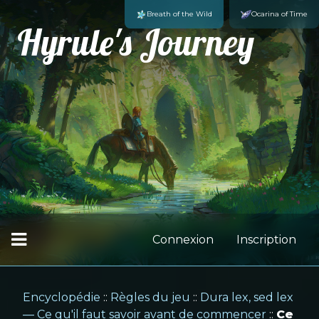
Breath of the Wild
Ocarina of Time
Hyrule's Journey
Connexion
Inscription
Encyclopédie
::
Règles du jeu
::
Dura lex, sed lex
— Ce qu'il faut savoir avant de commencer
::
Ce