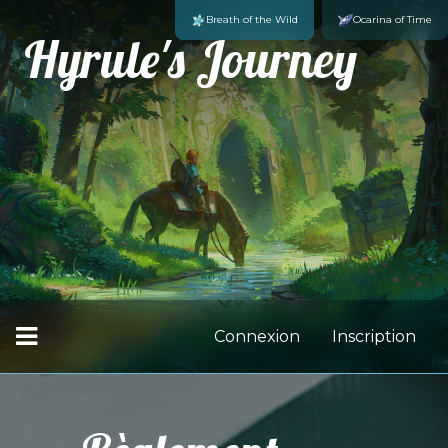
Breath of the Wild
Ocarina of Time
Hyrule's Journey
Connexion
Inscription