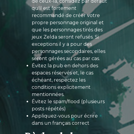
de ceux-là, considez par défaut
qu'il est fortement
recommandé de créer votre
propre personnage original et
que les personnages tirés des
jeux Zelda seront refusés. Si
exceptions il y a pour des
personnages secondaires, elles
seront gérées au cas par cas.
Évitez la pub en dehors des
espaces réservés et, le cas
échéant, respectez les
conditions explicitement
mentionnées.
Évitez le spam/flood (plusieurs
posts répétés)
Appliquez-vous pour écrire
dans un français correct