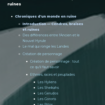
ruines
Chroniques d'un monde en ruine
Introduction — Cendres, braises
et ruines
Des différences entre l'Ancien et le
Nouvel Hyrule
Le mal qui ronge les Landes
Création de personnage
Création de personnage : tout
ce qu'il faut savoir
Ethnies, races et peuplades
Les Hyliens
Les Sheikahs
Les Gerudos
Les Gorons
Les Ritos