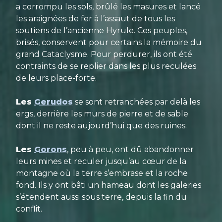
a corrompu les sols, brûlé les masures et lancé
les araignées de fer à l’assaut de tous les
soutiens de l’ancienne Hyrule. Ces peuples,
brisés, conservent pour certains la mémoire du
grand Cataclysme. Pour perdurer, ils ont été
contraints de se replier dans les plus reculées
de leurs place-forte.
Les
Gerudos
se sont retranchées par delà les
ergs, derrière les murs de pierre et de sable
dont il ne reste aujourd’hui que des ruines.
Les
Gorons
, peu à peu, ont dû abandonner
leurs mines et reculer jusqu’au cœur de la
montagne où la terre s’embrase et la roche
fond. Ils y ont bâti un hameau dont les galeries
s’étendent aussi sous terre, depuis la fin du
conflit.