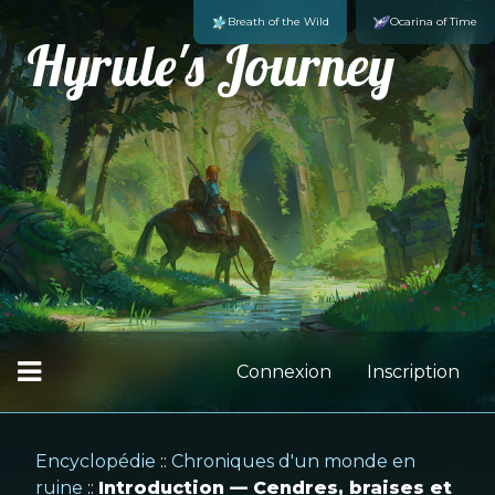
Breath of the Wild
Ocarina of Time
Hyrule's Journey
Connexion
Inscription
Encyclopédie
::
Chroniques d'un monde en
ruine
::
Introduction — Cendres, braises et