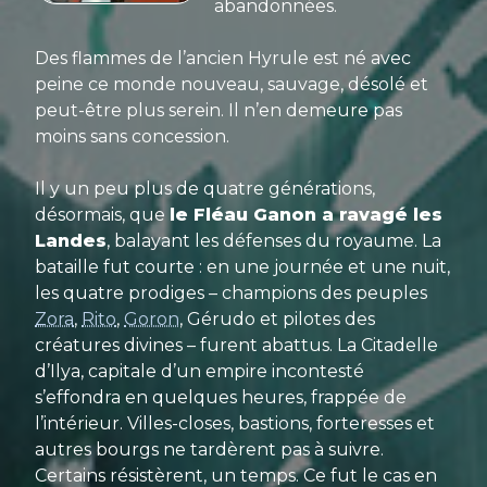
abandonnées.
Des flammes de l’ancien Hyrule est né avec
peine ce monde nouveau, sauvage, désolé et
peut-être plus serein. Il n’en demeure pas
moins sans concession.
Il y un peu plus de quatre générations,
désormais, que
le Fléau Ganon a ravagé les
Landes
, balayant les défenses du royaume. La
bataille fut courte : en une journée et une nuit,
les quatre prodiges – champions des peuples
Zora
,
Rito
,
Goron
, Gérudo et pilotes des
créatures divines – furent abattus. La Citadelle
d’Ilya, capitale d’un empire incontesté
s’effondra en quelques heures, frappée de
l’intérieur. Villes-closes, bastions, forteresses et
autres bourgs ne tardèrent pas à suivre.
Certains résistèrent, un temps. Ce fut le cas en