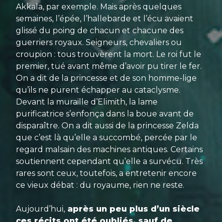
Akkala, par exemple. Mais après quelques
semaines, l’épée, l’hallebarde et l’écu avaient
glissé du poing de chacun et chacune des
guerriers royaux. Seigneurs, chevaliers ou
croupion : tous trouvèrent la mort. Le roi fut le
premier, tué avant même d’avoir pu tirer le fer.
On a dit de la princesse et de son homme-lige
qu’ils ne purent échapper au cataclysme.
Devant la muraille d’Elimith, la lame
purificatrice s’enfonça dans la boue avant de
disparaître. On a dit aussi de la princesse Zelda
que c’est là qu’elle a succombé, percée par le
regard malsain des machines antiques. Certains
soutiennent cependant qu’elle a survécu. Très
rares sont ceux, toutefois, a entretenir encore
ce vieux débat : du royaume, rien ne reste.
Aujourd’hui,
après un peu plus d’un siècle
ces récits ont été oubliés, sauf de