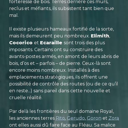
forteresse de bois. Terrés derrière ces murs,
reclus et méfiants, ils subsistent tant bien que
mal.
Il existe plusieurs hameaux fortifié de la sorte,
mais ils demeurent peu nombreux.
Elimith
,
Cocorico
et
Ecaraille
sont trois des plus
imposants. Certains ont su construire des
avants-postes armés, en amont de leurs abris de
bois, d’os et – parfois – de pierre. Ceux-là sont
encore moins nombreux. Installés à des
emplacements stratégiques, ils offrent une
possibilité de contrôle des routes (ou de ce qu’il
en reste...) sans pareil dans cette nouvelle et
cruelle réalité.
Par delà les frontières du seul domaine Royal,
les anciennes terres
Rito
,
Gerudo
,
Goron
et
Zora
ont elles aussi dû faire face au Fléau. Sa malice