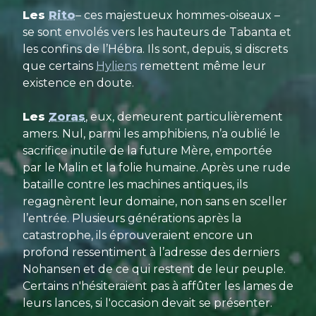
Les
Rito
– ces majestueux hommes-oiseaux –
se sont envolés vers les hauteurs de Tabanta et
les confins de l’Hébra. Ils sont, depuis, si discrets
que certains
Hyliens
remettent même leur
existence en doute.
Les
Zoras
, eux, demeurent particulièrement
amers. Nul, parmi les amphibiens, n’a oublié le
sacrifice inutile de la future Mère, emportée
par le Malin et la folie humaine. Après une rude
bataille contre les machines antiques, ils
regagnèrent leur domaine, non sans en sceller
l’entrée. Plusieurs générations après la
catastrophe, ils éprouveraient encore un
profond ressentiment à l’adresse des derniers
Nohansen et de ce qui restent de leur peuple.
Certains n'hésiteraient pas à affûter les lames de
leurs lances, si l'occasion devait se présenter.