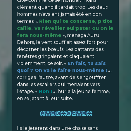
Cité-Commerce se montrait moins
clément quand il tardait trop. Les deux
hommes n'avaient jamais été en bon
termes. «
Rien qui te concerne, p'tite
caille. Va réveiller eul'pater ou on le
fera nous-même
», menaça Auru.
Dehors, le vent soufflait assez fort pour
décorner les bœufs. Les battants des
fenêtres grinçaient et claquaient
violemment, ce soir. «
En fait, tu sais
quoi ? On va le faire nous-même !
»,
corrigea l'autre, avant de s'engouffrer
dans les escaliers qui menaient vers
l'étage. «
Non !
», hurla la jeune femme,
en se jetant à leur suite.
Ils le jetèrent dans une chaise sans