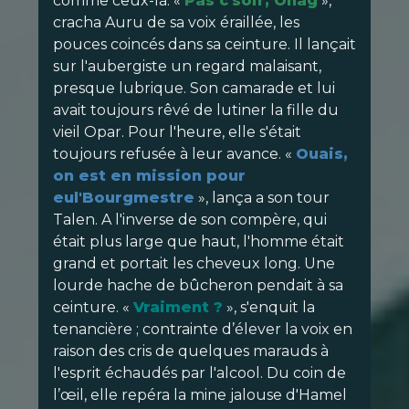
comme ceux-là. «
Pas c'soir, Onag
»,
cracha Auru de sa voix éraillée, les
pouces coincés dans sa ceinture. Il lançait
sur l'aubergiste un regard malaisant,
presque lubrique. Son camarade et lui
avait toujours rêvé de lutiner la fille du
vieil Opar. Pour l'heure, elle s'était
toujours refusée à leur avance. «
Ouais,
on est en mission pour
eul'Bourgmestre
», lança a son tour
Talen. A l'inverse de son compère, qui
était plus large que haut, l'homme était
grand et portait les cheveux long. Une
lourde hache de bûcheron pendait à sa
ceinture. «
Vraiment ?
», s'enquit la
tenancière ; contrainte d’élever la voix en
raison des cris de quelques marauds à
l'esprit échaudés par l'alcool. Du coin de
l’œil, elle repéra la mine jalouse d'Hamel