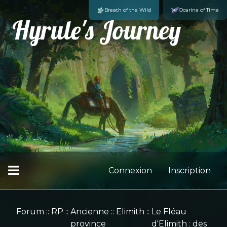
Breath of the Wild
Ocarina of Time
Hyrule's Journey
Connexion
Inscription
Forum
::
RP
::
Ancienne
::
Elimith
::
Le Fléau
province
d'Elimith : des