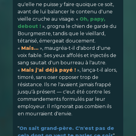
qu'elle ne puisse y faire quoique ce soit,
avant de lui balancer le contenu d'une
vieille cruche au visage. «
Oh, papy,
debout !
», grogna le chien de garde du
Bourgmestre, tandis que le vieillard,
tétanisé, émergeait doucement.
«
Mais...
», maugréa-t-il d'abord d'une
voix faible. Ses yeux affolés et injectés de
sang sautait d'un bourreau à l'autre.
«
Mais j'ai déjà payé !
», lança-t-il alors,
timoré, sans oser opposer trop de
résistance. Ils ne l'avaient jamais frappé
jusqu'à présent — c'eut été contre les
commandements formulés par leur
employeur. Il n'ignorait pas combien ils
en mourraient d'envie.
"
On sait grand-père. C'n'est pas de
cela dont on veut te parler ce soir
",