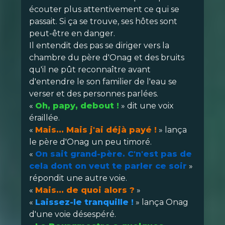
écouter plus attentivement ce qui se
passait. Si ça se trouve, ses hôtes sont
peut-être en danger.
Il entendit des pas se diriger vers la
chambre du père d'Onag et des bruits
qu'il ne pût reconnaître avant
d'entendre le son familier de l'eau se
verser et des personnes parlées.
«
Oh, papy, debout !
» dit une voix
éraillée.
«
Mais... Mais j'ai déjà payé !
» lança
le père d'Onag un peu timoré.
«
On sait grand-père. C'n'est pas de
cela dont on veut te parler ce soir
»
répondit une autre voie.
«
Mais... de quoi alors ?
»
«
Laissez-le tranquille !
» lança Onag
d'une voie désespéré.