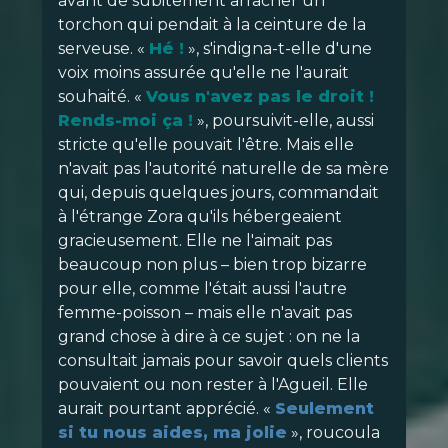
avant de subitement arracher un
torchon qui pendait à la ceinture de la
serveuse. «
Hé !
», s'indigna-t-elle d'une
voix moins assurée qu'elle ne l'aurait
souhaité. «
Vous n'avez pas le droit !
Rends-moi ça !
», poursuivit-elle, aussi
stricte qu'elle pouvait l'être. Mais elle
n'avait pas l'autorité naturelle de sa mère
qui, depuis quelques jours, commandait
à l'étrange Zora qu'ils hébergeaient
gracieusement. Elle ne l'aimait pas
beaucoup non plus – bien trop bizarre
pour elle, comme l'était aussi l'autre
femme-poisson – mais elle n'avait pas
grand chose à dire à ce sujet : on ne la
consultait jamais pour savoir quels clients
pouvaient ou non rester à l'Agueil. Elle
aurait pourtant apprécié. «
Seulement
si tu nous aides, ma jolie
», roucoula