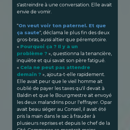
s'astreindre à une conversation. Elle avait
envie de vomir.
"
On veut voir ton paternel. Et que
ça saute
", déclama le plus fin des deux
gros-bras, aussi altier que péremptoire.
«
Pourquoi ça ? Il y a un
problème ?
», questionna la tenancière,
inquiète et qui savait son père fatigué.
«
Cela ne peut pas attendre
demain ?
», ajouta-t-elle rapidement.
Elle avait peur que le vieil homme ait
oublié de payer les taxes qu'il devait à
Baldin et que le Bourgmestre ait envoyé
les deux malandrins pour l'effrayer. Opar
avait beau siéger au Conseil, il avait été
pris la main dans le sac à frauder à
plusieurs reprises et depuis le chef de la