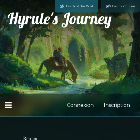
Breath of the Wild
Ocarina of Time
Hyrule's Journey
Connexion
Inscription
Retour