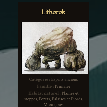
Lithorok
Catégorie :
Esprits anciens
Famille :
Primaire
Habitat naturel :
Plaines et
steppes, Forêts, Falaises et Fjords,
Montagnes