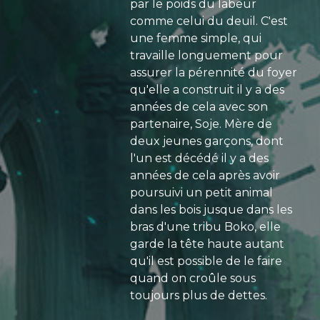
par le poids du labeur
comme celui du deuil. C'est
une femme simple, qui
travaille longuement pour
assurer la pérennité du foyer
qu'elle a construit il y a des
années de cela avec son
partenaire, Soje. Mère de
deux jeunes garçons, dont
l'un est décédé il y a des
années de cela après avoir
poursuivi un petit animal
dans les bois jusque dans les
bras d'une tribu Boko, elle
garde la tête haute autant
qu'il est possible de le faire
quand on croûle sous
toujours plus de dettes.