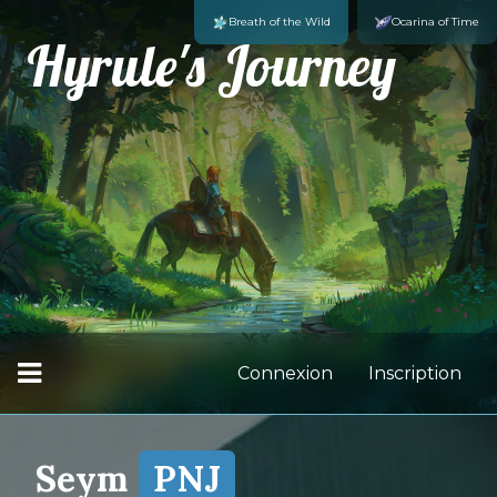
Breath of the Wild
Ocarina of Time
Hyrule's Journey
Connexion
Inscription
Seym
PNJ