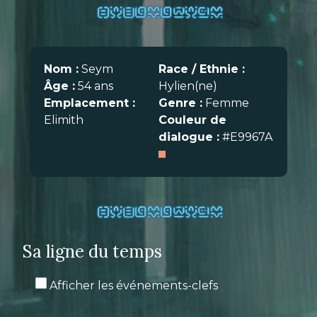
Nom :
Seym
Race / Ethnie :
Âge :
54 ans
Hylien(ne)
Emplacement :
Genre :
Femme
Elimith
Couleur de
dialogue :
#E9967A
Sa ligne du temps
Afficher les événements-clefs